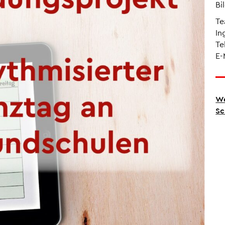
Bi
Te
In
Te
E-
We
Sc