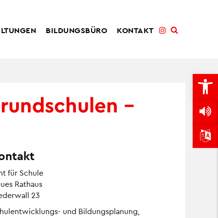
ALTUNGEN
BILDUNGSBÜRO
KONTAKT
Open
Grundschulen –
ontakt
t für Schule
ues Rathaus
ederwall 23
hulentwicklungs- und Bildungsplanung,