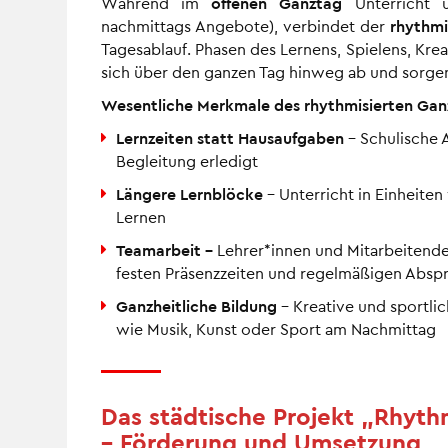
Während im
offenen Ganztag
Unterricht u
nachmittags Angebote), verbindet der
rhythmi
Tagesablauf. Phasen des Lernens, Spielens, Kr
sich über den ganzen Tag hinweg ab und sorgen
Wesentliche Merkmale des rhythmisierten Gan
Lernzeiten statt Hausaufgaben
– Schulische 
Begleitung erledigt
Längere Lernblöcke
– Unterricht in Einheite
Lernen
Teamarbeit –
Lehrer*innen und Mitarbeitend
festen Präsenzzeiten und regelmäßigen Absp
Ganzheitliche Bildung
– Kreative und sportli
wie Musik, Kunst oder Sport am Nachmittag
Das städtische Projekt „Rhyth
– Förderung und Umsetzung