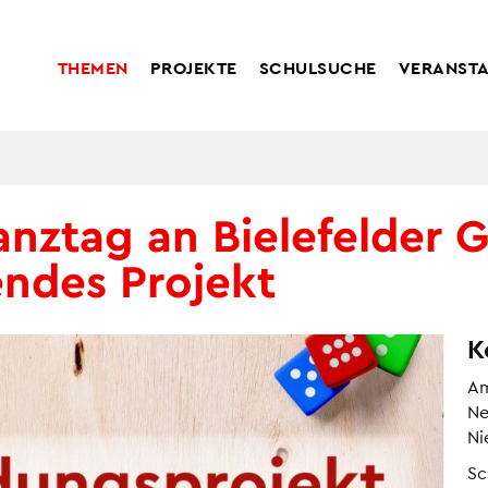
THEMEN
PROJEKTE
SCHULSUCHE
VERANST
anztag an Bielefelder 
endes Projekt
K
Am
Ne
Ni
Sc