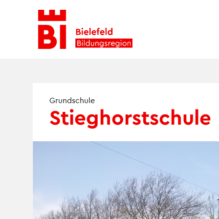
Skip
to
content
Grundschule
Stieghorstschule