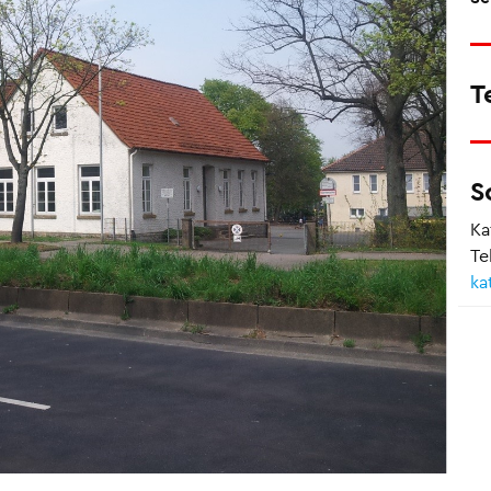
T
S
Ka
Te
ka