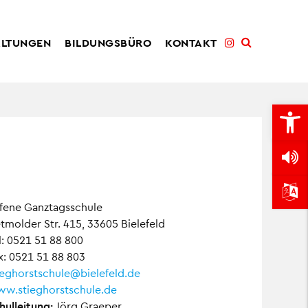
ALTUNGEN
BILDUNGSBÜRO
KONTAKT
Open
fene Ganztagsschule
tmolder Str. 415, 33605 Bielefeld
l: 0521 51 88 800
x: 0521 51 88 803
ieghorstschule@bielefeld.de
w.stieghorstschule.de
hulleitung:
Jörg Graeper