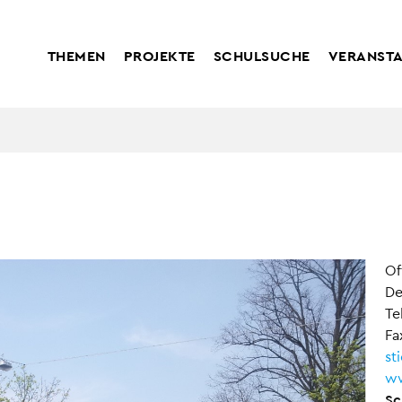
THEMEN
PROJEKTE
SCHULSUCHE
VERANST
Of
De
Te
Fa
st
ww
Sc