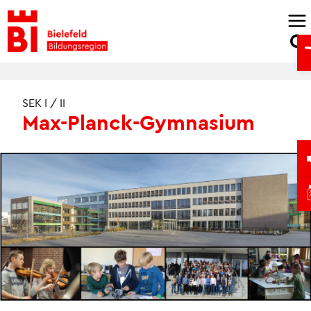
Skip
to
O
content
SEK I / II
Max-Planck-Gymnasium