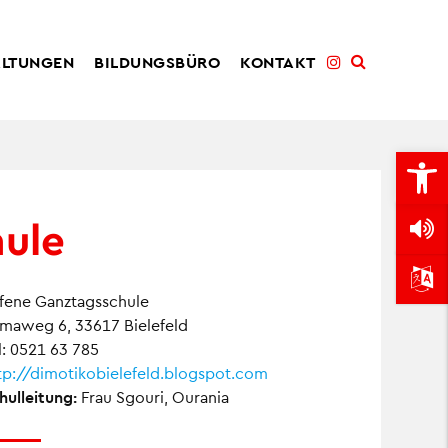
ALTUNGEN
BILDUNGSBÜRO
KONTAKT
Open
hule
fene Ganztagsschule
maweg 6, 33617 Bielefeld
l: 0521 63 785
tp://dimotikobielefeld.blogspot.com
hulleitung:
Frau Sgouri, Ourania